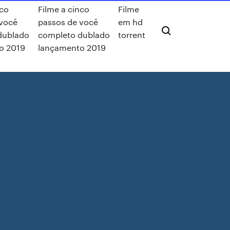
nco
Filme a cinco
Filme
 você
passos de você
em hd
dublado
completo dublado
torrent
o 2019
lançamento 2019