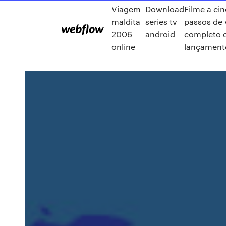
Viagem
Download
Filme a ci
maldita
series tv
passos de
2006
android
completo 
online
lançament